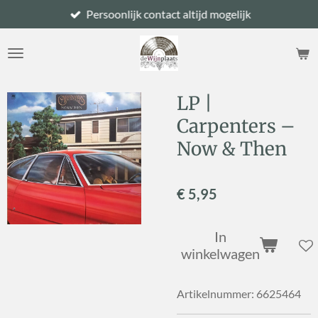
Persoonlijk contact altijd mogelijk
Ga
direct
naar
de
hoofdinhoud
LP |
Carpenters –
Now & Then
€ 5,95
In
winkelwagen
Artikelnummer:
6625464