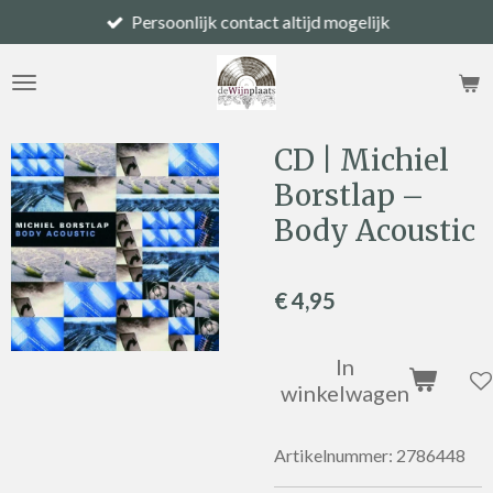
Persoonlijk contact altijd mogelijk
Ga
direct
naar
de
hoofdinhoud
CD | Michiel
Borstlap –
Body Acoustic
€ 4,95
In
winkelwagen
Artikelnummer:
2786448