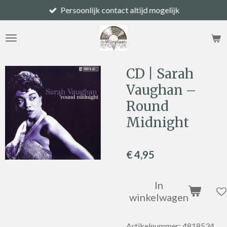
Persoonlijk contact altijd mogelijk
Ga
direct
naar
de
hoofdinhoud
CD | Sarah
Vaughan –
Round
Midnight
€ 4,95
In
winkelwagen
Artikelnummer:
4818534