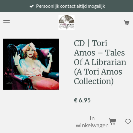
Persoonlijk contact altijd mogelijk
Ga
direct
naar
de
hoofdinhoud
CD | Tori
Amos – Tales
Of A Librarian
(A Tori Amos
Collection)
€ 6,95
In
winkelwagen