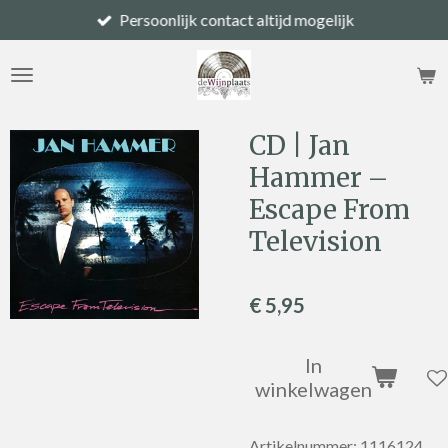
Persoonlijk contact altijd mogelijk
Ga
direct
naar
de
hoofdinhoud
CD | Jan
Hammer –
Escape From
Television
€ 5,95
In
winkelwagen
Artikelnummer:
1116124