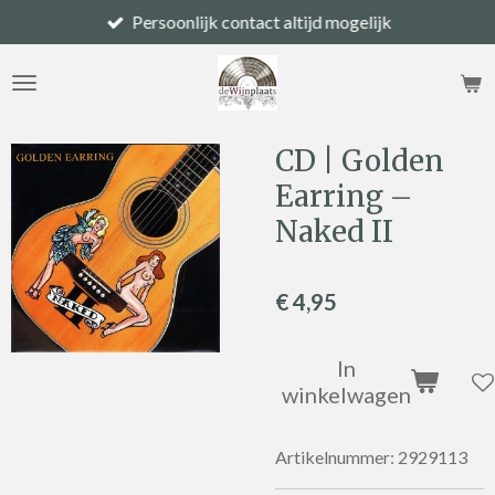
Persoonlijk contact altijd mogelijk
Ga
direct
naar
de
hoofdinhoud
CD | Golden
Earring –
Naked II
€ 4,95
In
winkelwagen
Artikelnummer:
2929113