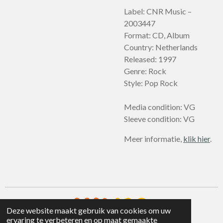
Label: CNR Music –
2003447
Format: CD, Album
Country: Netherlands
Released: 1997
Genre: Rock
Style: Pop Rock
Media condition: VG
Sleeve condition: VG
Meer informatie,
klik hier
.
Deze website maakt gebruik van cookies om uw
ervaring te verbeteren en op maat gemaakte