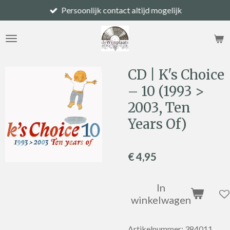
Persoonlijk contact altijd mogelijk
Ga
direct
naar
de
hoofdinhoud
CD | K's Choice
– 10 (1993 >
2003, Ten
Years Of)
€ 4,95
In
winkelwagen
Artikelnummer:
384011