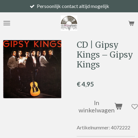
Persoonlijk contact altijd mogelijk
Ga
direct
naar
de
hoofdinhoud
CD | Gipsy
Kings – Gipsy
Kings
€ 4,95
In
winkelwagen
Artikelnummer:
4072222