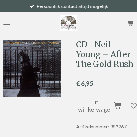
Persoonlijk contact altijd mogelijk
Ga
direct
naar
de
hoofdinhoud
CD | Neil
Young – After
The Gold Rush
€ 6,95
In
winkelwagen
Artikelnummer:
382267