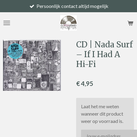
Persoonlijk contact altijd mogelijk
Ga
direct
naar
de
hoofdinhoud
CD | Nada Surf
– If I Had A
Hi-Fi
€ 4,95
Laat het me weten
wanneer dit product
weer op voorraad is.