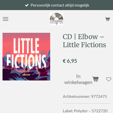
Persoonlijk contact altijd mogelijk
Ga
direct
naar
de
hoofdinhoud
CD | Elbow –
Little Fictions
€ 6,95
In
winkelwagen
Artikelnummer:
9772475
Label: Polydor – 5722720