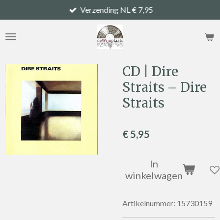
Verzending NL € 7,95
Ga
direct
naar
de
hoofdinhoud
CD | Dire
Straits – Dire
Straits
€ 5,95
In
winkelwagen
Artikelnummer:
15730159