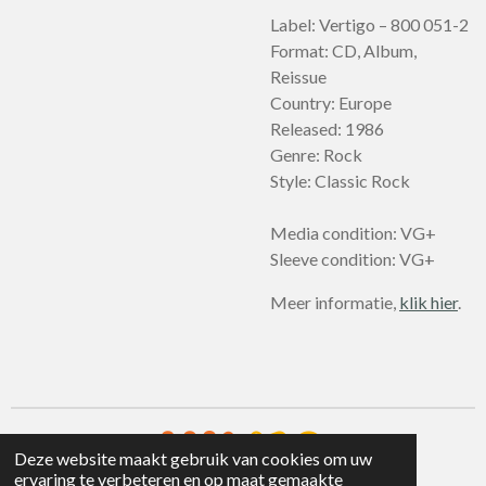
Label: Vertigo – 800 051-2
Format: CD, Album,
Reissue
Country: Europe
Released: 1986
Genre: Rock
Style: Classic Rock
Media condition: VG+
Sleeve condition: VG+
Meer informatie,
klik hier
.
Deze website maakt gebruik van cookies om uw
ervaring te verbeteren en op maat gemaakte