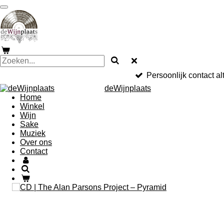
Ga
direct
naar
de
hoofdinhoud
Persoonlijk contact al
deWijnplaats
Home
Winkel
Wijn
Sake
Muziek
Over ons
Contact