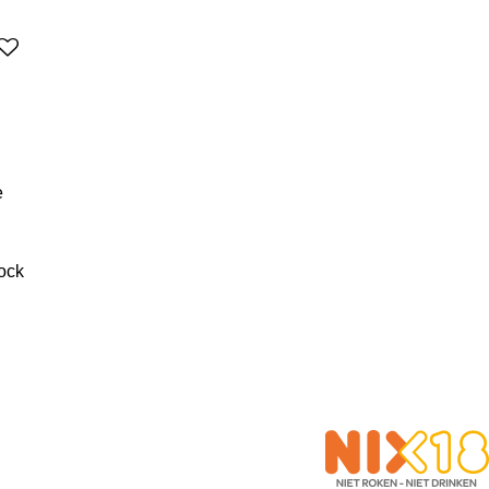
e
ock