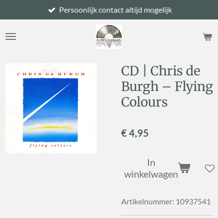
Persoonlijk contact altijd mogelijk
Ga
direct
naar
de
hoofdinhoud
CD | Chris de
Burgh – Flying
Colours
€ 4,95
In
winkelwagen
Artikelnummer:
10937541