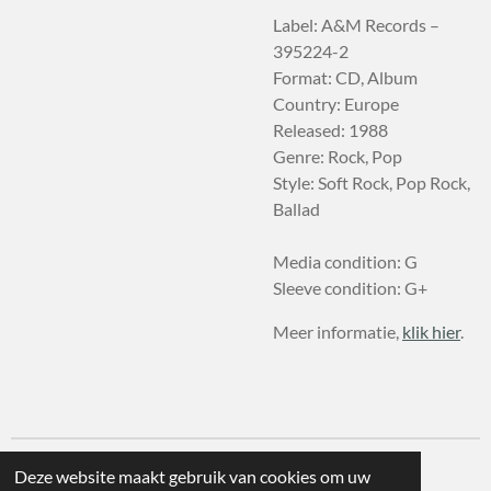
Label: A&M Records –
395224-2
Format: CD, Album
Country: Europe
Released: 1988
Genre: Rock, Pop
Style: Soft Rock, Pop Rock,
Ballad
Media condition: G
Sleeve condition: G+
Meer informatie,
klik hier
.
Deze website maakt gebruik van cookies om uw