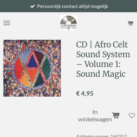
Persoonlijk contact altijd mogelijk
Ga
direct
naar
de
hoofdinhoud
CD | Afro Celt
Sound System
– Volume 1:
Sound Magic
€ 4,95
In
winkelwagen
Artikelnummer:
160317