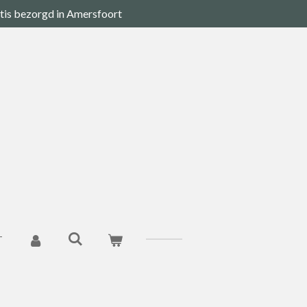
tis bezorgd in Amersfoort
T