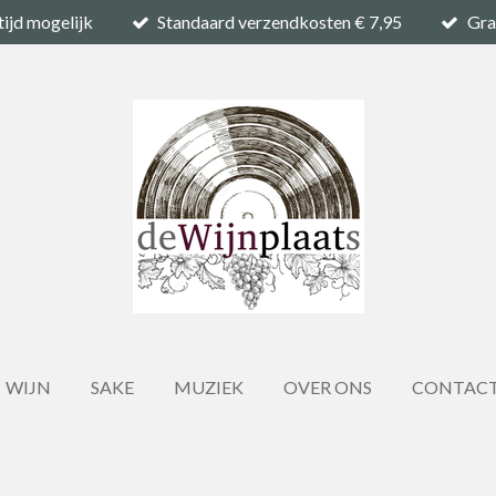
tijd mogelijk
Standaard verzendkosten € 7,95
Gra
WIJN
SAKE
MUZIEK
OVER ONS
CONTAC