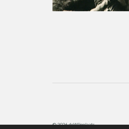
© 2026 deWijnplaats