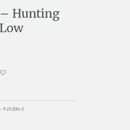
 – Hunting
 Low
 – 9 25300-2