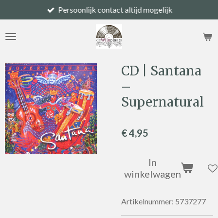
Persoonlijk contact altijd mogelijk
Ga
direct
naar
de
hoofdinhoud
CD | Santana
–
Supernatural
€ 4,95
In
winkelwagen
Artikelnummer:
5737277