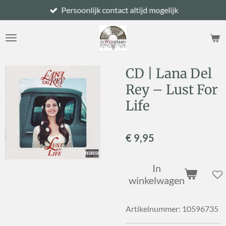
Persoonlijk contact altijd mogelijk
Ga
direct
naar
de
hoofdinhoud
CD | Lana Del
Rey – Lust For
Life
€ 9,95
In
winkelwagen
Artikelnummer:
10596735