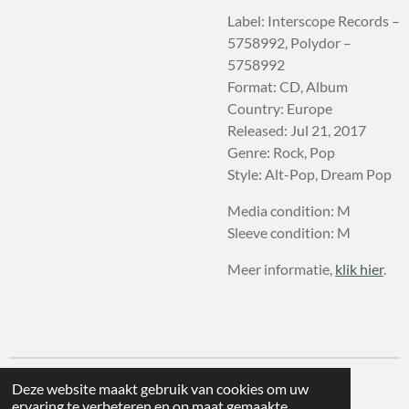
Label: Interscope Records –
5758992, Polydor –
5758992
Format: CD, Album
Country: Europe
Released: Jul 21, 2017
Genre: Rock, Pop
Style: Alt-Pop, Dream Pop
Media condition: M
Sleeve condition: M
Meer informatie,
klik hier
.
Deze website maakt gebruik van cookies om uw
ervaring te verbeteren en op maat gemaakte