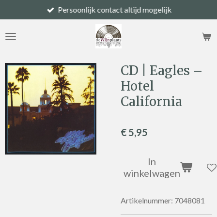
Persoonlijk contact altijd mogelijk
Ga
direct
naar
de
hoofdinhoud
CD | Eagles –
Hotel
California
€ 5,95
In
winkelwagen
Artikelnummer:
7048081