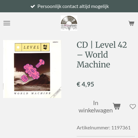
Persoonlijk contact altijd mogelijk
Ga
direct
naar
de
hoofdinhoud
CD | Level 42
– World
Machine
€ 4,95
In
winkelwagen
Artikelnummer:
1197361