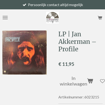
Persoonlijk contact altijd mogelijk
Ga
direct
naar
de
hoofdinhoud
LP | Jan
Akkerman –
Profile
€ 11,95
In
winkelwagen
Artikelnummer:
6023215