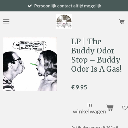
Persoonlijk contact altijd mogelijk
Ga
direct
naar
de
hoofdinhoud
LP | The
Buddy Odor
Stop – Buddy
Odor Is A Gas!
€ 9,95
In
winkelwagen
Artikelnummer:
824158