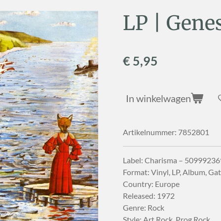
LP | Genes
€ 5,95
In winkelwagen
Artikelnummer:
7852801
Label: Charisma – 5099923
Format: Vinyl, LP, Album, Ga
Country: Europe
Released: 1972
Genre: Rock
Style: Art Rock, Prog Rock