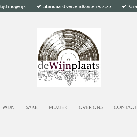
tijd mogelijk
Standaard verzendkosten € 7,95
Gra
WIJN
SAKE
MUZIEK
OVER ONS
CONTACT