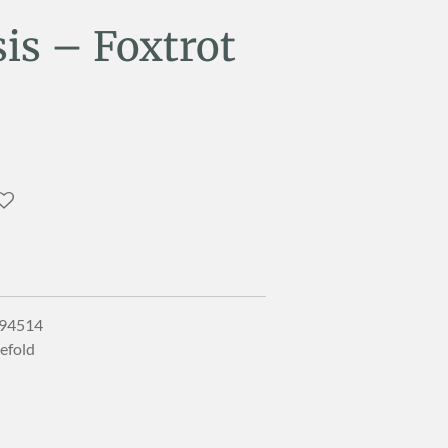
is – Foxtrot
694514
tefold