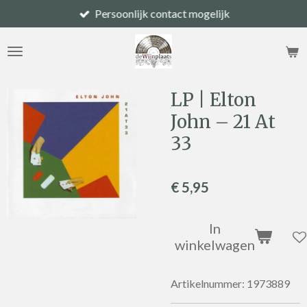
Persoonlijk contact mogelijk
Ga
direct
naar
de
hoofdinhoud
LP | Elton
John – 21 At
33
€ 5,95
In
winkelwagen
Artikelnummer:
1973889