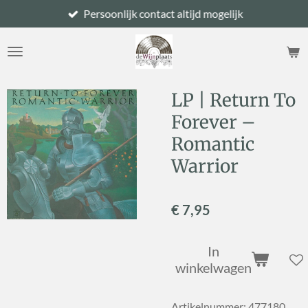
Persoonlijk contact altijd mogelijk
Ga
direct
naar
de
hoofdinhoud
LP | Return To
Forever –
Romantic
Warrior
€ 7,95
In
winkelwagen
Artikelnummer:
477180