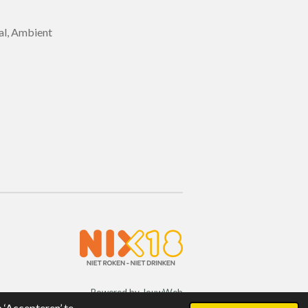
al, Ambient
Powered by
JouwWeb
‘Accepteren’ te