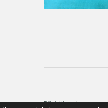
© 2026 deWijnplaats
Deze website maakt gebruik van cookies om uw ervaring te verb