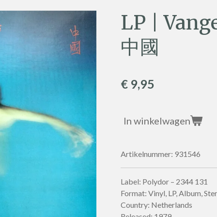
LP | Vange
中國
€ 9,95
In winkelwagen
Artikelnummer:
931546
Label: Polydor – 2344 131
Format: Vinyl, LP, Album, Ste
Country: Netherlands
Released: 1979