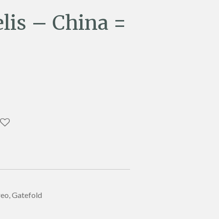
lis – China =
reo, Gatefold