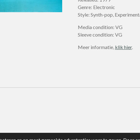
Genre: Electronic
Style: Synth-pop, Experiment
Media condition: VG
Sleeve condition: VG
Meer informatie,
klik hier
.
eteren en op maat gemaakte advertenties weer te geven. Door op 