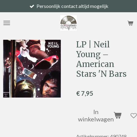
Persoonlijk contact altijd mogelijk
Ga
direct
naar
de
hoofdinhoud
LP | Neil
Young –
American
Stars 'N Bars
€ 7,95
In
winkelwagen
Artikelnummer:
490748