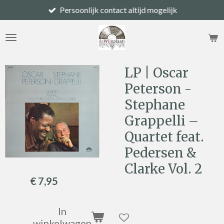
Persoonlijk contact altijd mogelijk
Ga
direct
naar
de
hoofdinhoud
LP | Oscar
Peterson -
Stephane
Grappelli –
Quartet feat.
Pedersen &
Clarke Vol. 2
€ 7,95
In
winkelwagen