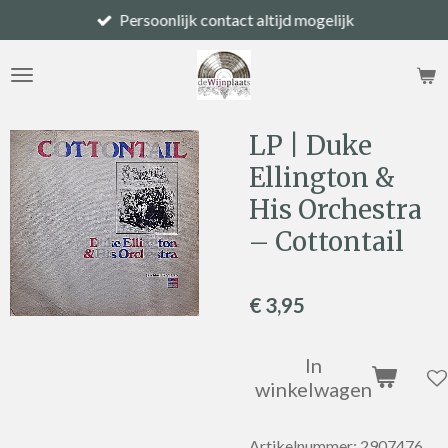
Persoonlijk contact altijd mogelijk
Ga
direct
naar
de
hoofdinhoud
LP | Duke
Ellington &
His Orchestra
– Cottontail
€ 3,95
In
winkelwagen
Artikelnummer:
2907476