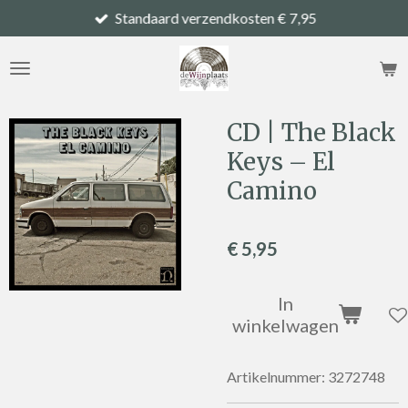
Standaard verzendkosten € 7,95
Ga
direct
naar
de
hoofdinhoud
CD | The Black
Keys – El
Camino
€ 5,95
In
winkelwagen
Artikelnummer:
3272748