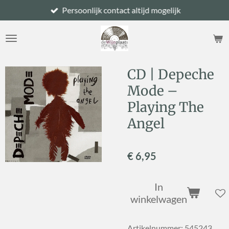
Persoonlijk contact altijd mogelijk
Ga
direct
naar
de
hoofdinhoud
CD | Depeche
Mode –
Playing The
Angel
€ 6,95
In
winkelwagen
Artikelnummer:
545243