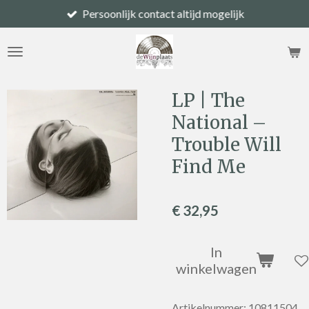
Persoonlijk contact altijd mogelijk
Ga
direct
naar
de
hoofdinhoud
LP | The
National –
Trouble Will
Find Me
€ 32,95
In
winkelwagen
Artikelnummer:
10811504