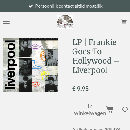
Persoonlijk contact altijd mogelijk
Ga
direct
naar
de
hoofdinhoud
LP | Frankie
Goes To
Hollywood –
Liverpool
€ 9,95
In
winkelwagen
Artikelnummer:
208436