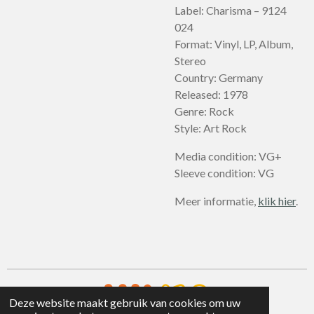
Label: Charisma – 9124
024
Format: Vinyl, LP, Album,
Stereo
Country: Germany
Released: 1978
Genre: Rock
Style: Art Rock
Media condition: VG+
Sleeve condition: VG
Meer informatie,
klik hier
.
Deze website maakt gebruik van cookies om uw