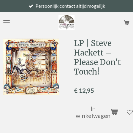
Persoonlijk contact altijd mogelijk
Ga
direct
naar
de
hoofdinhoud
LP | Steve
Hackett –
Please Don't
Touch!
€ 12,95
In
winkelwagen