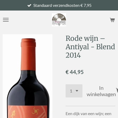
Standaard verzendkosten € 7,95
Ga
direct
naar
de
hoofdinhoud
Rode wijn –
Antiyal - Blend
2014
€ 44,95
In
winkelwagen
Een dijk van een wijn; een