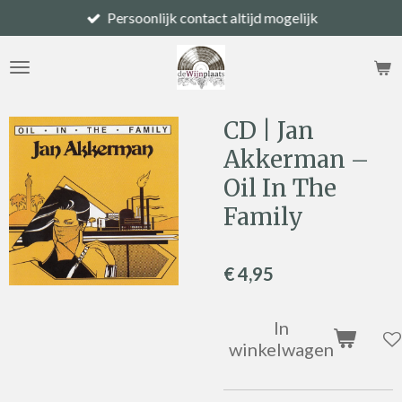
Persoonlijk contact altijd mogelijk
Ga
direct
naar
de
hoofdinhoud
CD | Jan
Akkerman –
Oil In The
Family
€ 4,95
In
winkelwagen