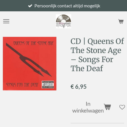
Persoonlijk contact altijd mogelijk
Ga
direct
naar
de
hoofdinhoud
CD | Queens Of
The Stone Age
– Songs For
The Deaf
€ 6,95
In
winkelwagen