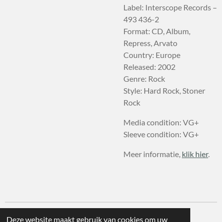
Label: Interscope Records –
493 436-2
Format: CD, Album,
Repress, Arvato
Country: Europe
Released: 2002
Genre: Rock
Style: Hard Rock, Stoner
Rock
Media condition: VG+
Sleeve condition: VG+
Meer informatie,
klik hier
.
Deze website maakt gebruik van cookies om uw