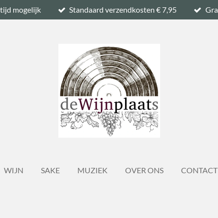
tijd mogelijk
Standaard verzendkosten € 7,95
Gra
WIJN
SAKE
MUZIEK
OVER ONS
CONTACT