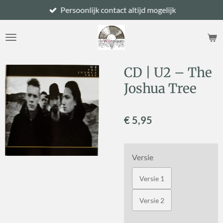
Persoonlijk contact altijd mogelijk
Ga
direct
naar
de
hoofdinhoud
CD | U2 – The
Joshua Tree
€ 5,95
Versie
Versie 1
Versie 2