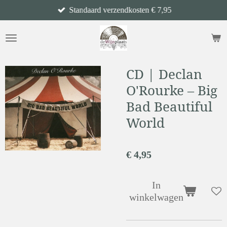
Standaard verzendkosten € 7,95
Ga
direct
naar
de
hoofdinhoud
CD | Declan
O'Rourke – Big
Bad Beautiful
World
€ 4,95
In
winkelwagen