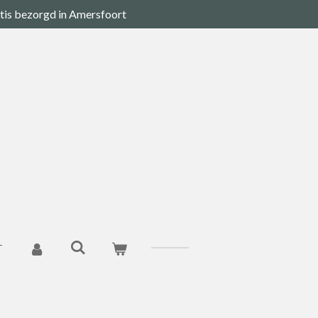
tis bezorgd in Amersfoort
T