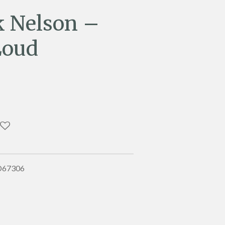
 Nelson –
Loud
ED67306