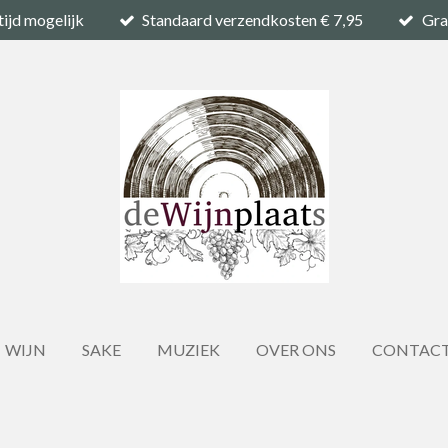
tijd mogelijk
Standaard verzendkosten € 7,95
Gra
WIJN
SAKE
MUZIEK
OVER ONS
CONTAC