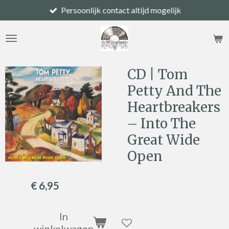
Persoonlijk contact altijd mogelijk
Ga
direct
naar
de
hoofdinhoud
CD | Tom
Petty And The
Heartbreakers
– Into The
Great Wide
Open
€ 6,95
In
winkelwagen