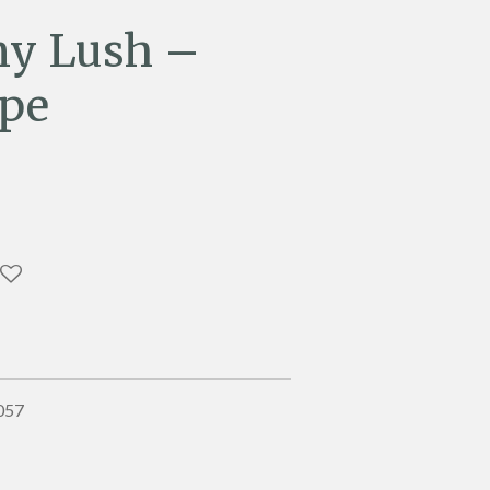
my Lush –
pe
 057