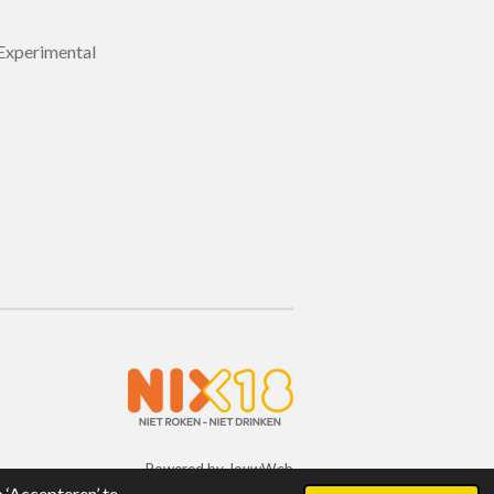
 Experimental
Powered by
JouwWeb
‘Accepteren’ te