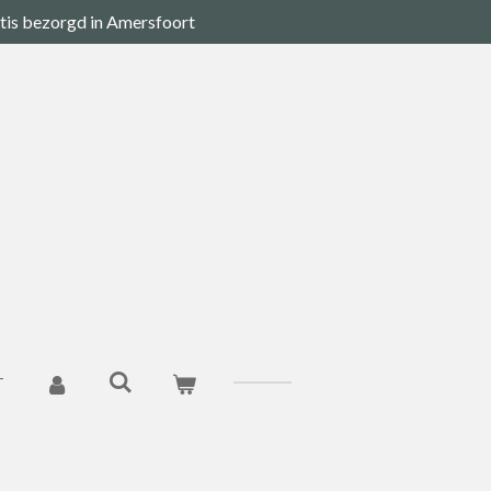
tis bezorgd in Amersfoort
T