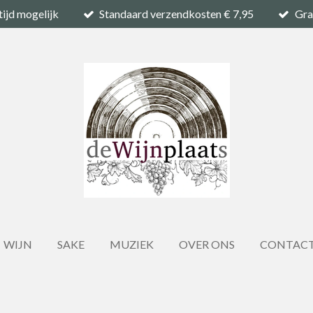
tijd mogelijk
Standaard verzendkosten € 7,95
Gra
WIJN
SAKE
MUZIEK
OVER ONS
CONTAC