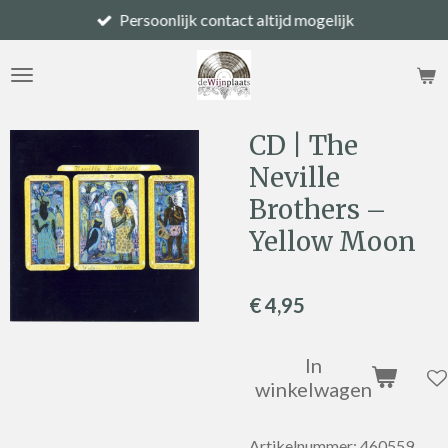
Persoonlijk contact altijd mogelijk
Ga
direct
naar
de
hoofdinhoud
CD | The
Neville
Brothers –
Yellow Moon
€ 4,95
In
winkelwagen
Artikelnummer:
460559