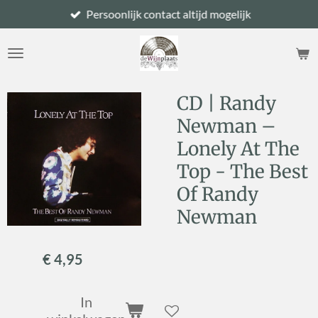
Persoonlijk contact altijd mogelijk
Ga
direct
naar
de
hoofdinhoud
CD | Randy
Newman –
Lonely At The
Top - The Best
Of Randy
Newman
€ 4,95
In