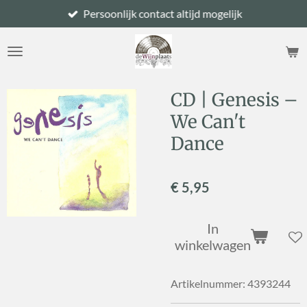
Persoonlijk contact altijd mogelijk
Ga
direct
naar
de
hoofdinhoud
CD | Genesis –
We Can't
Dance
€ 5,95
In
winkelwagen
Artikelnummer:
4393244