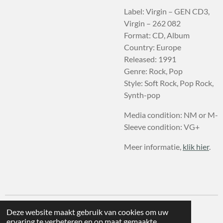
Label: Virgin – GEN CD3,
Virgin – 262 082
Format: CD, Album
Country: Europe
Released: 1991
Genre: Rock, Pop
Style: Soft Rock, Pop Rock,
Synth-pop
Media condition: NM or M-
Sleeve condition: VG+
Meer informatie,
klik hier
.
Deze website maakt gebruik van cookies om uw
ervaring te verbeteren en op maat gemaakte