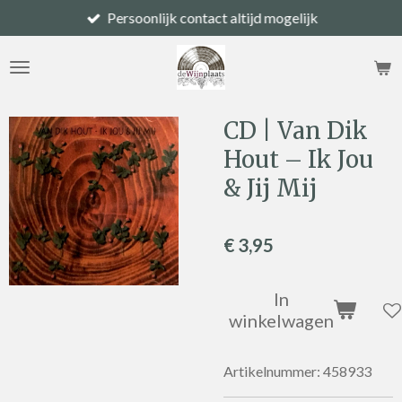
Persoonlijk contact altijd mogelijk
Ga
direct
naar
de
hoofdinhoud
CD | Van Dik
Hout – Ik Jou
& Jij Mij
€ 3,95
In
winkelwagen
Artikelnummer:
458933