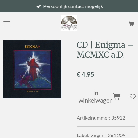
Persoonlijk contact mogelijk
Ga
direct
naar
de
hoofdinhoud
CD | Enigma –
MCMXC a.D.
€ 4,95
In
winkelwagen
Artikelnummer:
35912
Label: Virgin – 261 209