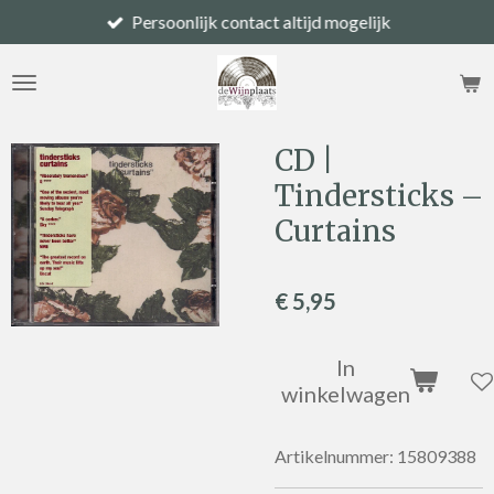
Persoonlijk contact altijd mogelijk
Ga
direct
naar
de
hoofdinhoud
CD |
Tindersticks –
Curtains
€ 5,95
In
winkelwagen
Artikelnummer:
15809388