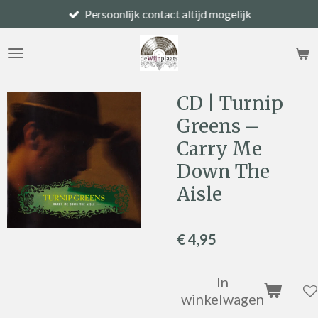
Persoonlijk contact altijd mogelijk
Ga
direct
naar
de
hoofdinhoud
CD | Turnip
Greens –
Carry Me
Down The
Aisle
€ 4,95
In
winkelwagen